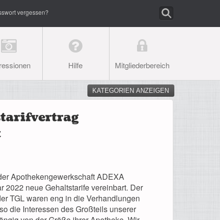
sswort vergessen?
ressionen
Hilfe
Mitgliederbereich
KATEGORIEN ANZEIGEN
tarifvertrag
t
t der Apothekengewerkschaft ADEXA
 2022 neue Gehaltstarife vereinbart. Der
der TGL waren eng in die Verhandlungen
o die Interessen des Großteils unserer
ängig von der Größe ihrer Apotheke. Wir