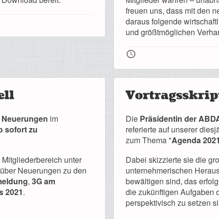
freuen uns, dass mit den 
daraus folgende wirtschaftl
und größtmöglichen Verha
🕔
ell
Vortragsskrip
e
Neuerungen
im
Die
Präsidentin der ABDA
b sofort zu
referierte auf unserer di
zum Thema "
Agenda 2021
m Mitgliederbereich unter
Dabei skizzierte sie die 
. über Neuerungen zu den
unternehmerischen Heraus
meldung
,
3G am
bewältigen sind, das erfo
s 2021
.
die zukünftigen Aufgaben d
perspektivisch zu setzen si