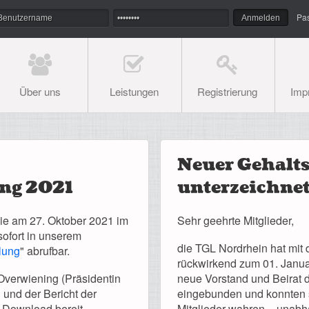
Pa
Über uns
Leistungen
Registrierung
Imp
Neuer Gehalts
ng 2021
unterzeichne
ie am 27. Oktober 2021 im
Sehr geehrte Mitglieder,
sofort in unserem
die TGL Nordrhein hat mi
lung
" abrufbar.
rückwirkend zum 01. Januar
 Overwiening (Präsidentin
neue Vorstand und Beirat 
nd der Bericht der
eingebunden und konnten s
 Download bereit.
Mitglieder wahren – unabh