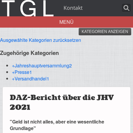
Kontakt
MENÜ
KATEGORIEN ANZEIGEN
Aktuelles
Ausgewählte Kategorien zurücksetzen
Zugehörige Kategorien
+Jahreshauptversammlung
2
+Presse
1
Über uns
+Versandhandel
1
DAZ-Bericht über die JHV
Leistungen
2021
"Geld ist nicht alles, aber eine wesentliche
Grundlage"