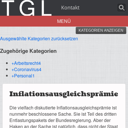
Kontakt
MENÜ
KATEGORIEN ANZEIGEN
Aktuelles
Ausgewählte Kategorien zurücksetzen
Zugehörige Kategorien
+Arbeitsrecht
4
+Coronavirus
4
Über uns
+Personal
1
Inflationsausgleichsprämie
Leistungen
Die vielfach diskutierte Inflationsausgleichsprämie ist
nunmehr beschlossene Sache. Sie ist Teil des dritten
Entlastungspakets der Bundesregierung. Aber der
Haken an der Sache ist natürlich, dass nicht der Staat