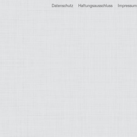
Registrierung
Datenschutz
Haftungsausschluss
Impressum
Impressionen
Hilfe
Mitgliederbereich