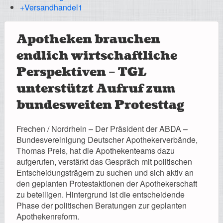
Registrierung
+Versandhandel
1
Apotheken brauchen
endlich wirtschaftliche
Impressionen
Perspektiven – TGL
unterstützt Aufruf zum
bundesweiten Protesttag
Hilfe
Frechen / Nordrhein – Der Präsident der ABDA –
Bundesvereinigung Deutscher Apothekerverbände,
Thomas Preis, hat die Apothekenteams dazu
aufgerufen, verstärkt das Gespräch mit politischen
Mitgliederbereich
Entscheidungsträgern zu suchen und sich aktiv an
den geplanten Protestaktionen der Apothekerschaft
zu beteiligen. Hintergrund ist die entscheidende
Phase der politischen Beratungen zur geplanten
Apothekenreform.