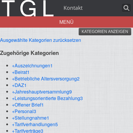
Kontakt
MENÜ
KATEGORIEN ANZEIGEN
Aktuelles
Ausgewählte Kategorien zurücksetzen
Zugehörige Kategorien
+Auszeichnungen
1
+Beirat
1
Über uns
+Betriebliche Altersversorgung
2
+DAZ
1
+Jahreshauptversammlung
9
+Leistungsorientierte Bezahlung
3
Leistungen
+Offener Brief
1
+Personal
3
+Stellungnahme
1
+Tarifverhandlungen
5
+Tarifverträge
3