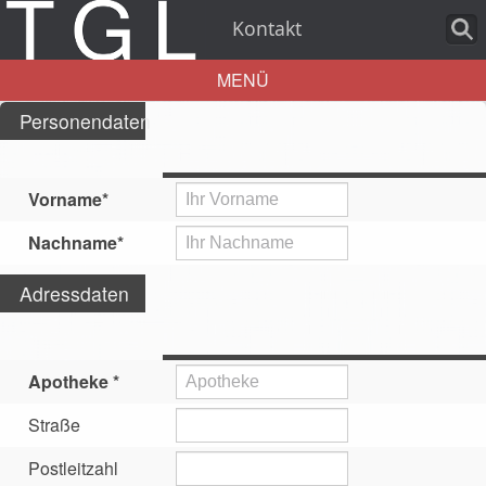
Kontakt
MENÜ
Personendaten
Aktuelles
Vorname
*
Nachname
*
Über uns
Adressdaten
Leistungen
Apotheke
*
Straße
Postleitzahl