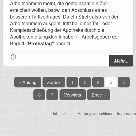
Arbeitnehmern meint, die gemeinsam ein Ziel
erreichen wollen, bspw. den Abschluss eines
besseren Tarifvertrages. Da ein Streik also von den
Arbeitnehmern ausgeht, trifft bei einer Teil- oder
Komplettschließung der Apotheke durch die
Apothekenleitung/den Inhaber (= Arbeitsgeber) der
Begriff
"Protesttag"
eher zu.
🕔
Mehr...
« Anfang
Zurück
1
2
3
4
5
6
7
Vorwärts
Ende »
Datenschutz
Haftungsausschluss
Impressum