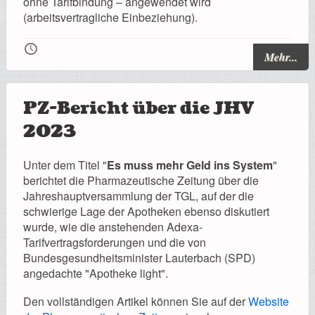
ohne Tarifbindung – angewendet wird
Registrierung
(arbeitsvertragliche Einbeziehung).
🕔
Mehr...
Impressionen
PZ-Bericht über die JHV
2023
Hilfe
Unter dem Titel "
Es muss mehr Geld ins System
"
berichtet die Pharmazeutische Zeitung über die
Jahreshauptversammlung der TGL, auf der die
schwierige Lage der Apotheken ebenso diskutiert
wurde, wie die anstehenden Adexa-
Mitgliederbereich
Tarifvertragsforderungen und die von
Bundesgesundheitsminister Lauterbach (SPD)
angedachte "Apotheke light".
Den vollständigen Artikel können Sie auf der
Website