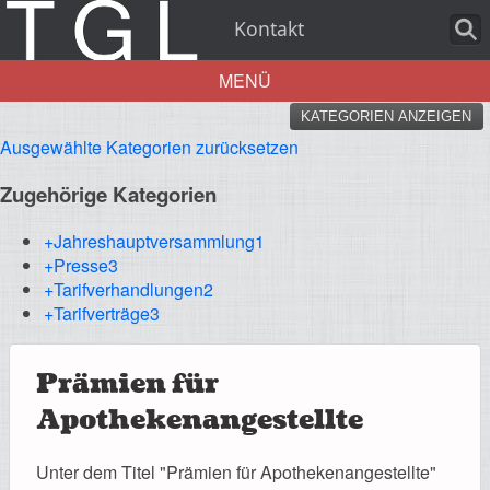
Kontakt
MENÜ
KATEGORIEN ANZEIGEN
Aktuelles
Ausgewählte Kategorien zurücksetzen
Zugehörige Kategorien
+Jahreshauptversammlung
1
+Presse
3
Über uns
+Tarifverhandlungen
2
+Tarifverträge
3
Prämien für
Leistungen
Apothekenangestellte
Unter dem Titel "Prämien für Apothekenangestellte"