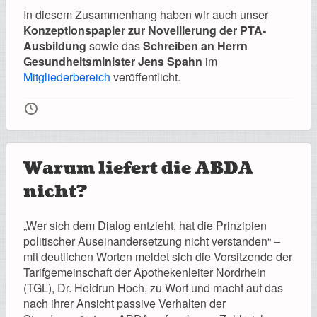
Registrierung
In diesem Zusammenhang haben wir auch unser
Konzeptionspapier zur Novellierung der PTA-
Ausbildung
sowie das
Schreiben an Herrn
Gesundheitsminister Jens Spahn
im
Mitgliederbereich
veröffentlicht.
Impressionen
🕔
Hilfe
Warum liefert die ABDA
nicht?
„Wer sich dem Dialog entzieht, hat die Prinzipien
Mitgliederbereich
politischer Auseinandersetzung nicht verstanden“ –
mit deutlichen Worten meldet sich die Vorsitzende der
Tarifgemeinschaft der Apothekenleiter Nordrhein
(TGL), Dr. Heidrun Hoch, zu Wort und macht auf das
nach ihrer Ansicht passive Verhalten der