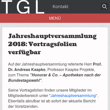
Kontakt
MENÜ
Aktuelles
Jahreshauptversammlung
2018: Vortragsfolien
verfügbar
Über uns
Auf der Jahreshauptversammlung referierte Herr
Prof.
Dr. Andreas Kaapke
, Professor Kaapke Projekte,
zum Thema
"Honorar & Co. – Apotheken nach der
Bundestagswahl"
.
Leistungen
Seine Vortragsfolien finden unsere Mitglieder im
Mitgliederbereich unter "
Jahreshauptversammlung
".
Ebenfalls abrufbar ist ab sofort der aktuelle Bericht
der Vorsitzenden.