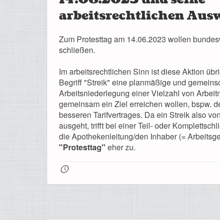
arbeitsrechtlichen Au
Zum Protesttag am 14.06.2023 wollen bundes
schließen.
Im arbeitsrechtlichen Sinn ist diese Aktion übri
Begriff "Streik" eine planmäßige und gemeinsc
Arbeitsniederlegung einer Vielzahl von Arbeit
gemeinsam ein Ziel erreichen wollen, bspw. 
besseren Tarifvertrages. Da ein Streik also v
ausgeht, trifft bei einer Teil- oder Komplettsc
die Apothekenleitung/den Inhaber (= Arbeitsge
"Protesttag"
eher zu.
🕔