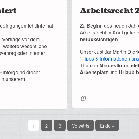
iert
Arbeitsrecht 
dingungenrichtlinie hat
Zu Beginn des neuen Jahr
Arbeitsrecht in Kraft getre
ltverträge vor dem
berücksichtigen
.
– weitere wesentliche
Unser Justitiar Martin Dier
ertrag oder in einer
"
Tipps & Informationen unse
Themen
Mindestlohn
,
ele
Hintergrund dieser
Arbeitsplatz
und
Urlaub b
 in unserem
🕔
1
2
3
Vorwärts
Ende »