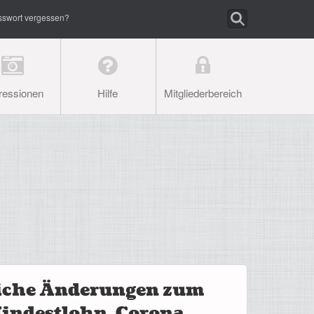
sswort vergessen?
ressionen
Hilfe
Mitgliederbereich
liche Änderungen zum
indestlohn, Corona,