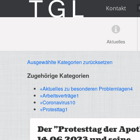
Kontakt
Aktuelles
Ausgewählte Kategorien zurücksetzen
Zugehörige Kategorien
+Aktuelles zu besonderen Problemlagen
4
+Arbeitsverträge
1
+Coronavirus
10
+Protesttag
1
Der "Protesttag der Ap
14.06.2023 und seine