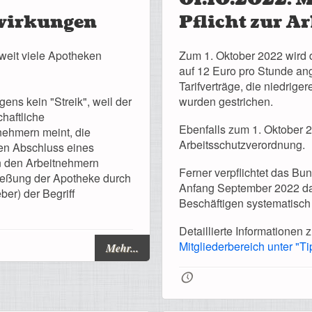
swirkungen
Pflicht zur A
weit viele Apotheken
Zum 1. Oktober 2022 wird 
auf 12 Euro pro Stunde ang
Tarifverträge, die niedrig
gens kein "Streik", weil der
wurden gestrichen.
haftliche
Ebenfalls zum 1. Oktober 
nehmern meint, die
Arbeitsschutzverordnung.
den Abschluss eines
on den Arbeitnehmern
Ferner verpflichtet das Bun
hließung der Apotheke durch
Anfang September 2022 daz
ber) der Begriff
Beschäftigen systematisch 
Detaillierte Informationen
Mitgliederbereich unter "Ti
Mehr...
🕔