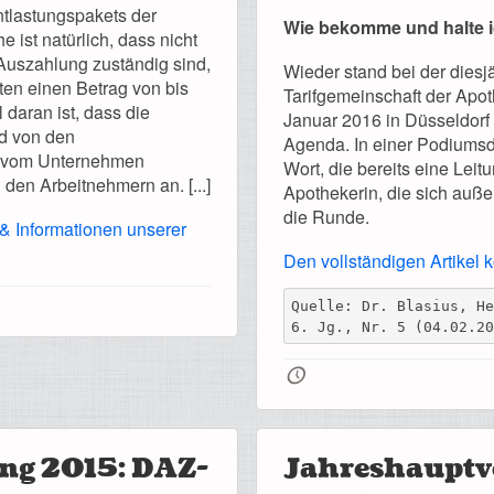
ntlastungspakets der
Wie bekomme und halte ic
ist natürlich, dass nicht
 Auszahlung zuständig sind,
Wieder stand bei der dies
ten einen Betrag von bis
Tarifgemeinschaft der Apot
 daran ist, dass die
Januar 2016 in Düsseldorf 
d von den
Agenda. In einer Podiumsd
er vom Unternehmen
Wort, die bereits eine Leit
 den Arbeitnehmern an. [...]
Apothekerin, die sich auße
die Runde.
 & Informationen unserer
Den vollständigen Artikel 
Quelle: Dr. Blasius, H
6. Jg., Nr. 5 (04.02.2
🕔
ng 2015: DAZ-
Jahreshauptv