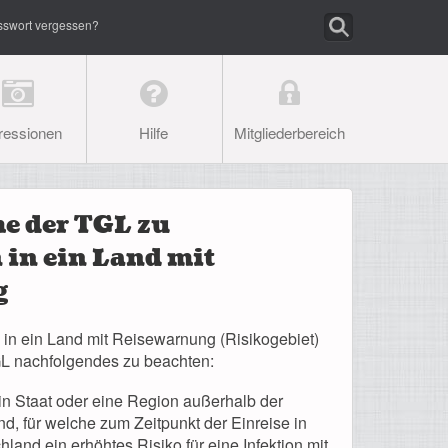
sswort vergessen?
ressionen
Hilfe
Mitgliederbereich
e der TGL zu
 in ein Land mit
g
e in ein Land mit Reisewarnung (Risikogebiet)
GL nachfolgendes zu beachten:
ein Staat oder eine Region außerhalb der
, für welche zum Zeitpunkt der Einreise in
land ein erhöhtes Risiko für eine Infektion mit