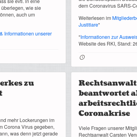
ss sie evtl. in eine
dem Coronavirus SARS-Co
 überlegen, wie sie
 können, auch um
Weiterlesen im
Mitgliederb
Justitiare
"
 & Informationen unserer
"
Informationen zur Ausweis
Website des RKI, Stand: 2
🕔
erkes zu
Rechtsanwalt
t
beantwortet a
arbeitsrechtl
Coronakrise
 und mehr Lockerungen im
em Corona Virus gegeben,
Viele Fragen unserer Mitgli
ann, was denn jetzt gerade
Rechtsanwalt Carsten Venn