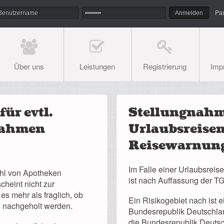
Pa
Über uns
Leistungen
Registrierung
Imp
ür evtl.
Stellungnahm
nahmen
Urlaubsreisen
Reisewarnun
Im Falle einer Urlaubsreis
hl von Apotheken
ist nach Auffassung der T
heint nicht zur
s mehr als fraglich, ob
Ein Risikogebiet nach ist 
n nachgeholt werden.
Bundesrepublik Deutschland
die Bundesrepublik Deutsch