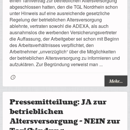
einen Tarifvertrag zur betrieblichen Altersversorgung
Registrierung
abgeschlossen hatten, den die TGL Nordrhein schon
unter Hinweis auf eine ausreichende gesetzliche
Regelung der betrieblichen Altersversorgung
ablehnte, vertraten sowohl die ADEXA, als auch
ausnahmslos die werbenden Versicherungsvertreter
Impressionen
die Auffassung, der Arbeitgeber sei schon mit Beginn
des Arbeitsverhältnisses verpflichtet, den
Arbeitnehmer „unverzüglich“ über die Möglichkeiten
der betrieblichen Altersversorgung zu informieren und
aufzuklären. Zur Begründung verweist man ...
Hilfe
🕔
Mehr...
Mitgliederbereich
Pressemitteilung: JA zur
betrieblichen
Altersversorgung - NEIN zur