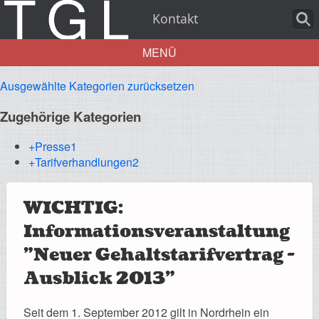
Kontakt
MENÜ
Ausgewählte Kategorien zurücksetzen
Aktuelles
Zugehörige Kategorien
+Presse
1
+Tarifverhandlungen
2
Über uns
WICHTIG:
Informationsveranstaltung
Leistungen
"Neuer Gehaltstarifvertrag -
Ausblick 2013"
Seit dem 1. September 2012 gilt in Nordrhein ein