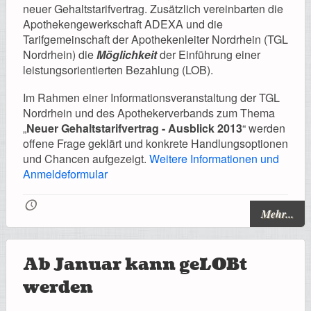
Registrierung
neuer Gehaltstarifvertrag. Zusätzlich vereinbarten die
Apothekengewerkschaft ADEXA und die
Tarifgemeinschaft der Apothekenleiter Nordrhein (TGL
Nordrhein) die
Möglichkeit
der Einführung einer
leistungsorientierten Bezahlung (LOB).
Impressionen
Im Rahmen einer Informationsveranstaltung der TGL
Nordrhein und des Apothekerverbands zum Thema
„
Neuer Gehaltstarifvertrag - Ausblick 2013
“ werden
offene Frage geklärt und konkrete Handlungsoptionen
und Chancen aufgezeigt.
Weitere Informationen und
Hilfe
Anmeldeformular
🕔
Mehr...
Mitgliederbereich
Ab Januar kann geLOBt
werden