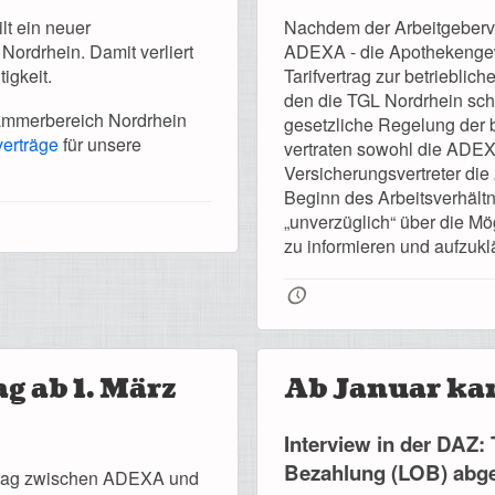
lt ein neuer
Nachdem der Arbeitgeberv
ordrhein. Damit verliert
ADEXA - die Apothekengew
igkeit.
Tarifvertrag zur betriebli
den die TGL Nordrhein sch
Kammerbereich Nordrhein
gesetzliche Regelung der b
verträge
für unsere
vertraten sowohl die ADE
Versicherungsvertreter die
Beginn des Arbeitsverhältn
„unverzüglich“ über die Mö
zu informieren und aufzukl
🕔
g ab 1. März
Ab Januar ka
Interview in der DAZ: 
Bezahlung (LOB) abg
ertrag zwischen ADEXA und