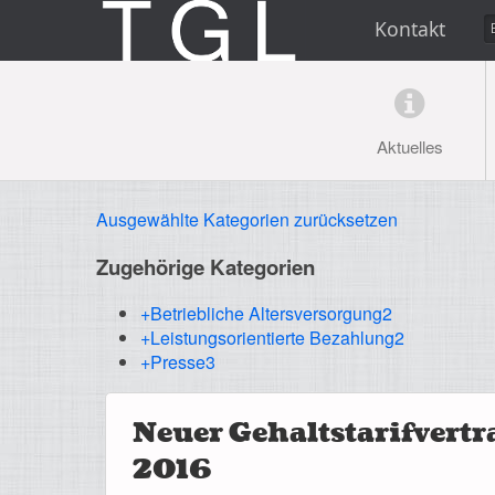
Kontakt
Aktuelles
Ausgewählte Kategorien zurücksetzen
Zugehörige Kategorien
+Betriebliche Altersversorgung
2
+Leistungsorientierte Bezahlung
2
+Presse
3
Neuer Gehaltstarifvertra
2016