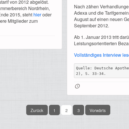
tarif von 2012 abgelöst.
Nach zähen Verhandlungen
ammerbereich Nordrhein,
Adexa und die Tarifgemein
 Ende 2015, steht
hier
oder
August auf einen neuen Geh
ere Mitglieder zum
September 2012.
Ab 1. Januar 2013 tritt darü
Leistungsorientierten Beza
Vollständiges Interview lese
Quelle: Deutsche Apoth
2), S. 33-34.
🕔
Zurück
1
2
3
Vorwärts