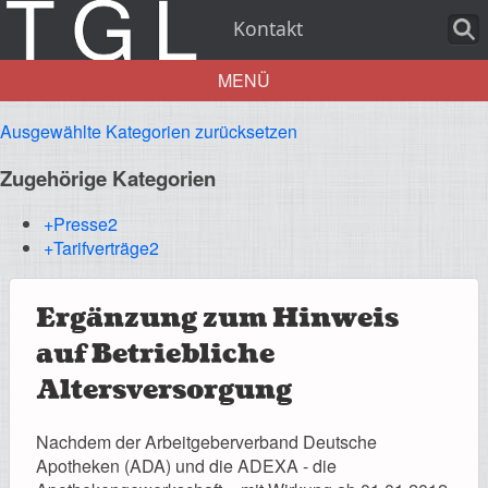
Kontakt
MENÜ
Ausgewählte Kategorien zurücksetzen
Aktuelles
Zugehörige Kategorien
+Presse
2
+Tarifverträge
2
Über uns
Ergänzung zum Hinweis
auf Betriebliche
Leistungen
Altersversorgung
Nachdem der Arbeitgeberverband Deutsche
Apotheken (ADA) und die ADEXA - die