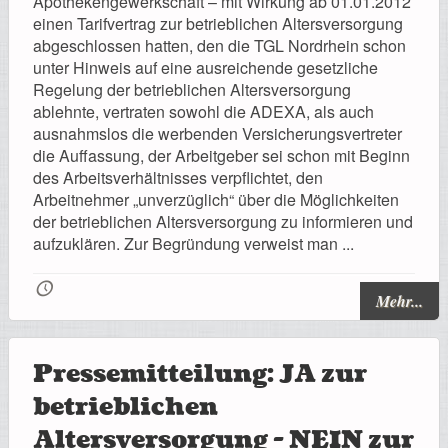
Apothekengewerkschaft – mit Wirkung ab 01.01.2012
Registrierung
einen Tarifvertrag zur betrieblichen Altersversorgung
abgeschlossen hatten, den die TGL Nordrhein schon
unter Hinweis auf eine ausreichende gesetzliche
Regelung der betrieblichen Altersversorgung
ablehnte, vertraten sowohl die ADEXA, als auch
Impressionen
ausnahmslos die werbenden Versicherungsvertreter
die Auffassung, der Arbeitgeber sei schon mit Beginn
des Arbeitsverhältnisses verpflichtet, den
Arbeitnehmer „unverzüglich“ über die Möglichkeiten
der betrieblichen Altersversorgung zu informieren und
Hilfe
aufzuklären. Zur Begründung verweist man ...
🕔
Mehr...
Mitgliederbereich
Pressemitteilung: JA zur
betrieblichen
Altersversorgung - NEIN zur