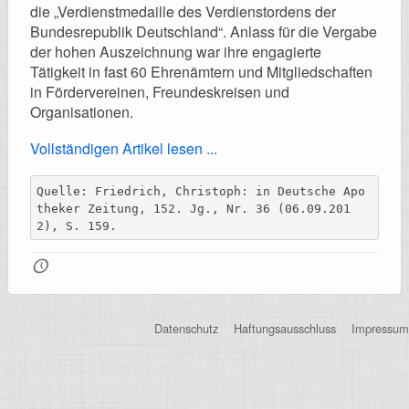
Registrierung
die „Verdienstmedaille des Verdienstordens der
Bundesrepublik Deutschland“. Anlass für die Vergabe
der hohen Auszeichnung war ihre engagierte
Tätigkeit in fast 60 Ehrenämtern und Mitgliedschaften
in Fördervereinen, Freundeskreisen und
Impressionen
Organisationen.
Vollständigen Artikel lesen ...
Quelle: Friedrich, Christoph: in Deutsche Apo
Hilfe
theker Zeitung, 152. Jg., Nr. 36 (06.09.201
2), S. 159.
🕔
Mitgliederbereich
Datenschutz
Haftungsausschluss
Impressum