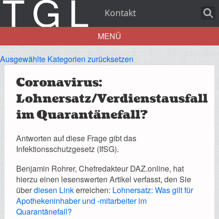
Kontakt
MENÜ
Ausgewählte Kategorien zurücksetzen
Aktuelles
Coronavirus:
Lohnersatz/Verdienstausfall
im Quarantänefall?
Über uns
Antworten auf diese Frage gibt das
Infektionsschutzgesetz (IfSG).
Benjamin Rohrer, Chefredakteur DAZ.online, hat
Leistungen
hierzu einen lesenswerten Artikel verfasst, den Sie
über
diesen Link
erreichen:
Lohnersatz: Was gilt für
Apothekeninhaber und -mitarbeiter im
Quarantänefall?