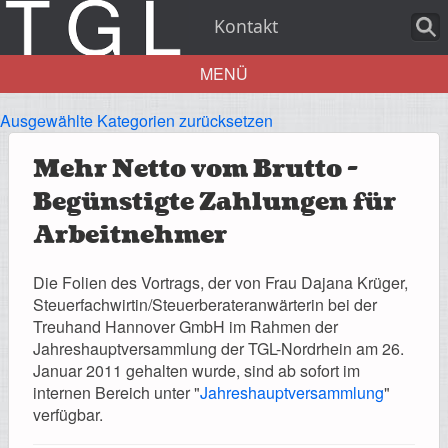
Kontakt
MENÜ
Ausgewählte Kategorien zurücksetzen
Aktuelles
Mehr Netto vom Brutto -
Begünstigte Zahlungen für
Arbeitnehmer
Über uns
Die Folien des Vortrags, der von Frau Dajana Krüger,
Steuerfachwirtin/Steuerberateranwärterin bei der
Treuhand Hannover GmbH im Rahmen der
Jahreshauptversammlung der TGL-Nordrhein am 26.
Leistungen
Januar 2011 gehalten wurde, sind ab sofort im
internen Bereich unter "
Jahreshauptversammlung
"
verfügbar.