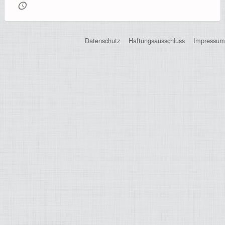
🕔
Registrierung
Datenschutz
Haftungsausschluss
Impressum
Impressionen
Hilfe
Mitgliederbereich