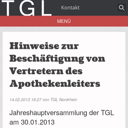
Kontakt
MENÜ
Aktuelles
Hinweise zur
Beschäftigung von
Vertretern des
Über uns
Apothekenleiters
14.02.2013 16:27
von TGL Nordrhein
Leistungen
Jahreshauptversammlung der TGL
am 30.01.2013