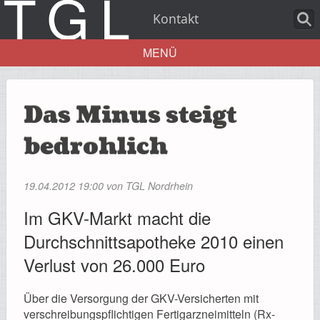
Kontakt
MENÜ
Aktuelles
Das Minus steigt
bedrohlich
Über uns
19.04.2012 19:00
von TGL Nordrhein
Im GKV-Markt macht die
Durchschnittsapotheke 2010 einen
Leistungen
Verlust von 26.000 Euro
Über die Versorgung der GKV-Versicherten mit
verschreibungspflichtigen Fertigarzneimitteln (Rx-