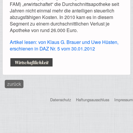
Registrierung
FAM) „erwirtschaftet“ die Durchschnitts­apotheke seit
Jahren nicht einmal mehr die anteiligen steuerlich
abzugsfähigen Kosten. In 2010 kam es in diesem
Segment zu einem durchschnittlichen Verlust je
Apotheke von rund 26.000 Euro.
Impressionen
Artikel lesen: von Klaus G. Brauer und Uwe Hüsten,
erschienen in DAZ Nr. 5 vom 30.01.2012
Wirtschaftlichkeit
Hilfe
zurück
Mitgliederbereich
Datenschutz
Haftungsausschluss
Impressum