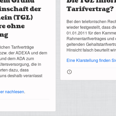
tem Grund
Die TGL infor
inschaft der
Tarifvertrag?
ein (TGL)
Bei den telefonischen Rech
re ohne
wieder festgestellt, dass d
01.01.2011 für den Kamme
ung
Rahmentarifvertrages und 
geltenden Gehaltstarifvert
ichen Tarifverträge
Hinsicht falsch beurteilt wir
 bzw. der ADEXA und dem
 und dem ADA zum
Eine Klarstellung finden 
Altersversorgung, die in
🕔
hrten dazu, dass
 uns deshalb veranlasst
ier nachlesen
.