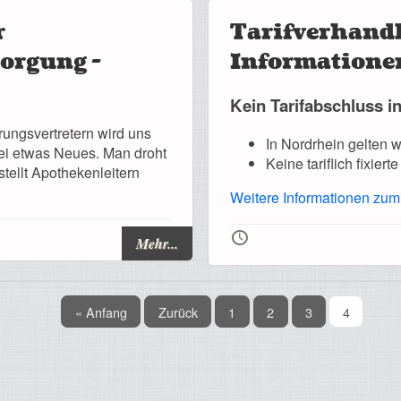
r
Tarifverhandl
sorgung -
Informatione
Kein Tarifabschluss i
ngsvertretern wird uns
In Nordrhein gelten 
 sei etwas Neues. Man droht
Keine tariflich fixier
stellt Apothekenleitern
Weitere Informationen zum
🕔
Mehr...
« Anfang
Zurück
1
2
3
4