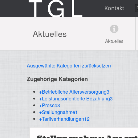
Kontakt
Aktuelles
Aktuelles
Ausgewählte Kategorien zurücksetzen
Zugehörige Kategorien
+Betriebliche Altersversorgung
3
+Leistungsorientierte Bezahlung
3
+Presse
3
+Stellungnahme
1
+Tarifverhandlungen
12