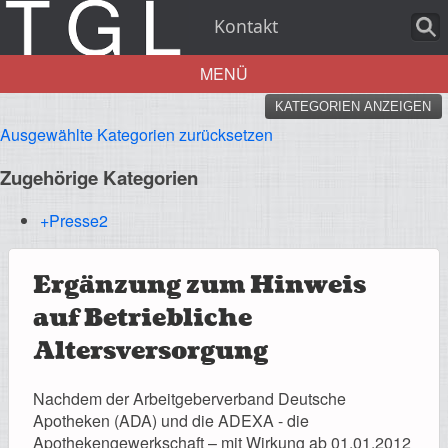
Kontakt
MENÜ
KATEGORIEN ANZEIGEN
Aktuelles
Ausgewählte Kategorien zurücksetzen
Zugehörige Kategorien
+Presse
2
Über uns
Ergänzung zum Hinweis
auf Betriebliche
Altersversorgung
Leistungen
Nachdem der Arbeitgeberverband Deutsche
Apotheken (ADA) und die ADEXA - die
Apothekengewerkschaft – mit Wirkung ab 01.01.2012