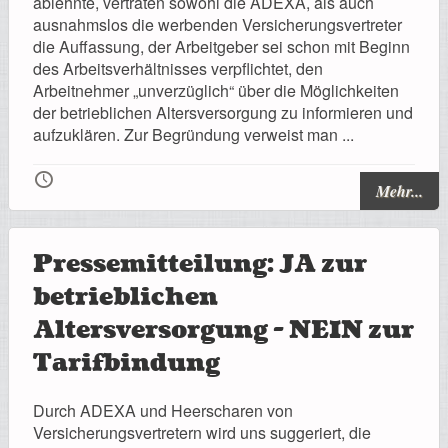
ablehnte, vertraten sowohl die ADEXA, als auch
Registrierung
ausnahmslos die werbenden Versicherungsvertreter
die Auffassung, der Arbeitgeber sei schon mit Beginn
des Arbeitsverhältnisses verpflichtet, den
Arbeitnehmer „unverzüglich“ über die Möglichkeiten
der betrieblichen Altersversorgung zu informieren und
Impressionen
aufzuklären. Zur Begründung verweist man ...
🕔
Mehr...
Hilfe
Pressemitteilung: JA zur
betrieblichen
Altersversorgung - NEIN zur
Mitgliederbereich
Tarifbindung
Durch ADEXA und Heerscharen von
Versicherungsvertretern wird uns suggeriert, die