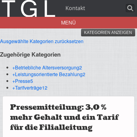
Kontakt
MENÜ
KATEGORIEN ANZEIGEN
Aktuelles
Ausgewählte Kategorien zurücksetzen
Zugehörige Kategorien
+Betriebliche Altersversorgung
2
+Leistungsorientierte Bezahlung
2
Über uns
+Presse
5
+Tarifverträge
12
Pressemitteilung: 3,0 %
Leistungen
mehr Gehalt und ein Tarif
für die Filialleitung