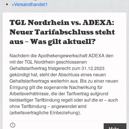
Registrierung
+Versandhandel
1
TGL Nordrhein vs. ADEXA:
Neuer Tarifabschluss steht
Impressionen
aus – Was gilt aktuell?
Nachdem die Apothekengewerkschaft ADEXA den
mit der TGL Nordrhein geschlossenen
Hilfe
Gehaltstarifvertrag fristgerecht zum 31.12.2023
gekündigt hat, steht der Abschluss eines neuen
Gehaltstarifvertrags weiterhin aus. Bis zu einer neuen
Einigung gilt die sogenannte Nachwirkung für
Arbeitsverhältnisse, die der Tarifvertrag aufgrund
Mitgliederbereich
beidseitiger Tarifbindung regelt oder auf die er – auch
ohne Tarifbindung – angewendet wird
(arbeitsvertragliche Einbeziehung).
🕔
Mehr...