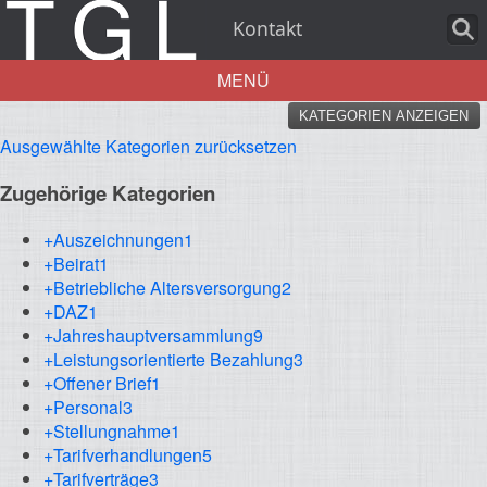
Kontakt
MENÜ
KATEGORIEN ANZEIGEN
Aktuelles
Ausgewählte Kategorien zurücksetzen
Zugehörige Kategorien
+Auszeichnungen
1
+Beirat
1
Über uns
+Betriebliche Altersversorgung
2
+DAZ
1
+Jahreshauptversammlung
9
+Leistungsorientierte Bezahlung
3
Leistungen
+Offener Brief
1
+Personal
3
+Stellungnahme
1
+Tarifverhandlungen
5
+Tarifverträge
3