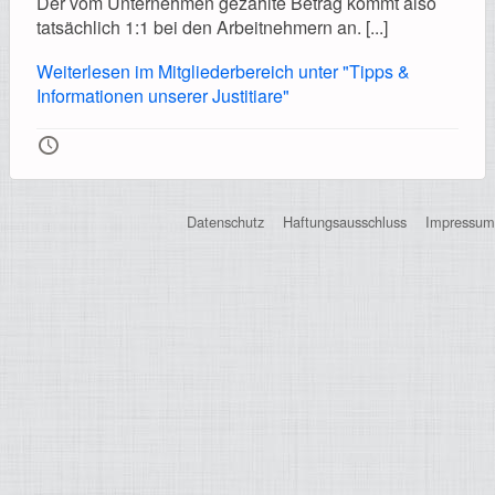
Der vom Unternehmen gezahlte Betrag kommt also
Registrierung
tatsächlich 1:1 bei den Arbeitnehmern an. [...]
Weiterlesen im Mitgliederbereich unter "Tipps &
Informationen unserer Justitiare"
Impressionen
🕔
Datenschutz
Haftungsausschluss
Impressum
Hilfe
Mitgliederbereich