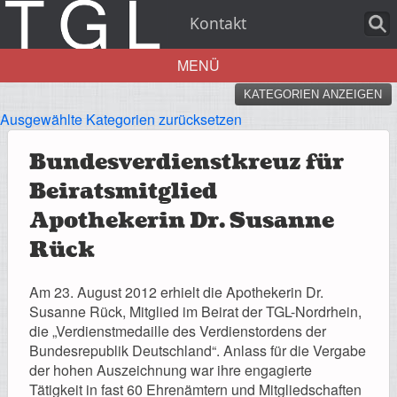
Kontakt
MENÜ
KATEGORIEN ANZEIGEN
Aktuelles
Ausgewählte Kategorien zurücksetzen
Bundesverdienstkreuz für
Beiratsmitglied
Über uns
Apothekerin Dr. Susanne
Rück
Am 23. August 2012 erhielt die Apothekerin Dr.
Leistungen
Susanne Rück, Mitglied im Beirat der TGL-Nordrhein,
die „Verdienstmedaille des Verdienstordens der
Bundesrepublik Deutschland“. Anlass für die Vergabe
der hohen Auszeichnung war ihre engagierte
Tätigkeit in fast 60 Ehrenämtern und Mitgliedschaften